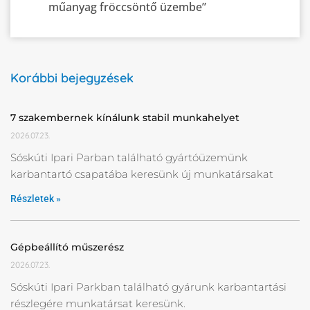
műanyag fröccsöntő üzembe”
Korábbi bejegyzések
7 szakembernek kínálunk stabil munkahelyet
2026.07.23.
Sóskúti Ipari Parban található gyártóüzemünk
karbantartó csapatába keresünk új munkatársakat
Részletek »
Gépbeállító műszerész
2026.07.23.
Sóskúti Ipari Parkban található gyárunk karbantartási
részlegére munkatársat keresünk.