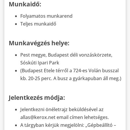
Munkaidő:
Folyamatos munkarend
Teljes munkaidő
Munkavégzés helye:
Pest megye, Budapest déli vonzáskörzete,
Sóskúti Ipari Park
(Budapest Etele térről a 724-es Volán busszal
kb. 20-25 perc. A busz a gyárkapuban áll meg.)
Jelentkezés módja:
Jelentkezni önéletrajz beküldésével az
allas@kerox.net email címen lehetséges.
A tárgyban kérjük megjelölni: „Gépbeállító –